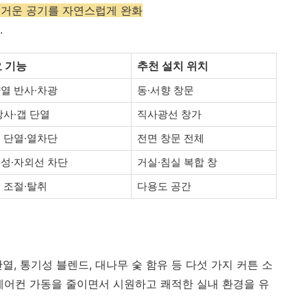
뜨거운 공기를 자연스럽게 완화
.
 기능
추천 설치 위치
열 반사·차광
동·서향 창문
방사·갭 단열
직사광선 창가
 단열·열차단
전면 창문 전체
성·자외선 차단
거실·침실 복합 창
 조절·탈취
다용도 공간
열, 통기성 블렌드, 대나무 숯 함유 등 다섯 가지 커튼 소
에어컨 가동을 줄이면서 시원하고 쾌적한 실내 환경을 유