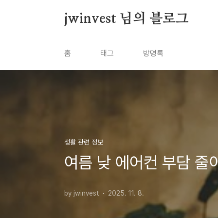
본문 바로가기
jwinvest 님의 블로그
홈
태그
방명록
생활 관련 정보
여름 낮 에어컨 부담 줄
by jwinvest
2025. 11. 8.