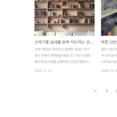
지 필름까지 다섯 가지 생활 팁을 구체적으로
섯 가지 관
안내합니다. 바로 적용해 겨울철 결로 고민을
는 방법을 
해결해 보세요.적정 실내 습도 유지로 자연
공간 확보책
결로 억제결로는 실내 온도가 높고 습도가 높
면 물건이 
을 때 발생하기 쉽습니다. 온습도계를 두고
는 문구·필
실내 습도를 40~60% 사이로 유지하면 결
기, 중앙에
쓰레기통 냄새를 완벽 차단하는 관리 비법
로를 예방할 수 있습니다. 가습기를 사용할
흩어지는 것을
때는 절전·정밀 모드를 활용해 과습을 막고,
에 작은 칸
쓰레기통에서 풍겨오는 불쾌한 냄새는 주거
좁은 거실이나
욕실·주방 사용 후에는 즉시 환풍기를 가동해
구역을 시각
공간 전체의 쾌적함을 해칩니다. 저는 다양한
하나만 달아
습기..
위치에만 물건
탈취·위생 기법을 실험하며,간단한 재료와 규
시에 높아집니
칙적인 관리만으로도 쓰레기통 냄새를 90%
간격 조절, 
2025. 11. 21.
2025. 11. 2
이상 억제할 수 있음을 확인했습니다. 이 글
선택까지 다
에서는 ‘정기 비우기와 세척’, ‘바닥·내부 코
간감을 살리
팅’, ‘흡·탈취제 활용’, ‘전용 라이너 선택’, ‘밀
선이 닿는 
1
폐와 환기’ 다섯 가지 핵심 방법을 단계별로
게 설치하면
알려드립니다.정기 비우기와 세척 루틴쓰레
아 보이고, 
기통에 음식물 찌꺼기가 오래 남으면 세균이
함을 줍니다
번식해 강한 냄새가 발생합니다. 매일 저녁
150~160