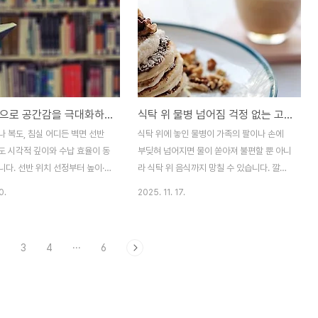
점에서 책상 위 잡동사니를 정리하
합니다.데스크 상단을 활용해 즉시 손에 닿는
제안합니다.구역 구분으로 기능별
위치에 배치펜, 노트, 스마트폰 거치대 등 책
상의 사용 목적별로 영역을 나누
상 위에서 자주 사용하는 아이템은 모니터 아
제자리를 찾기 쉬워집니다.왼쪽에
래나 키보드 바로 옆의 상단 공간에 배치하세
기구, 오른쪽에는 전자기기·충전
요.데스크 상단에 낮은 높이의 트레이나 스탠
는 작업 공간만 남겨두면 물건이
드를 두면 손이 닿는 범위를 벗어나지 않으면
벽면 선반으로 공간감을 극대화하는 꾸밈법
식탁 위 물병 넘어짐 걱정 없는 고정 받침대 구조 가이드
 예방할 수 있습니다. 책상 위
서도 자주 쓰는 물건을 빠르게 꺼낼 수 있습
막이나 데스크 오거나이저를 두어
니다모니터 스탠드 밑 공간도 데스크 트레이
 복도, 침실 어디든 벽면 선반
식탁 위에 놓인 물병이 가족의 팔이나 손에
적으로 구분하면 자연스럽게 이
로 활용하면 시야를 방해하지 않으면서 수납
도 시각적 깊이와 수납 효율이 동
부딪혀 넘어지면 물이 쏟아져 불편할 뿐 아니
을 두는 습..
효율이 높아집니다..
다. 선반 위치 선정부터 높이·
라 식탁 위 음식까지 망칠 수 있습니다. 깔끔
소품 배치와 조명 활용, 마감 재질
한 식사 환경을 유지하려면 물병이 견고하게
0.
2025. 11. 17.
섯 가지 핵심 아이디어를 통해 공
고정되는 받침대 설계가 필수입니다. 이 글에
는 벽면 꾸밈법을 소개합니다.시
서는 받침대 베이스 형태 선택, 미끄럼 방지
눈높이에 맞춘 레이아웃선반을 높
패드 결합, 경사형 컵 홀더 적용, 고정용 클립·
2
3
4
···
6
 시야가 위로 확장되어 천장이 높
자석 조합, 수평 유지 레일 시스템 등 다섯 가
낮게 달면 시각적 안정감과 포근
지 핵심 전략으로 식탁 위 물병 흔들림과 전
.사람의 키 기준으로 눈높이(약
도 사고를 완벽히 방지하는 방법을 단계별로
cm)에 주력 선반을 배치하면, 전
안내합니다. 이 가이드를 참고해 신뢰도 높은