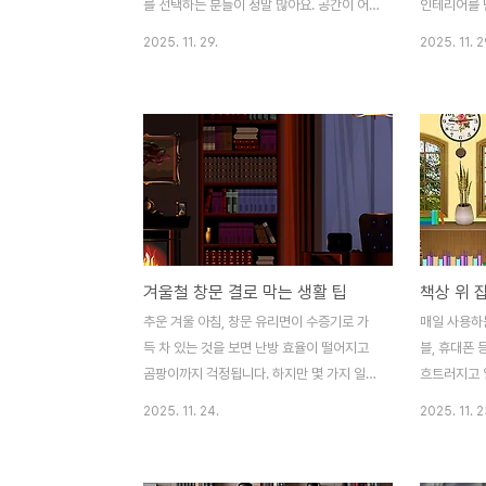
보셔도 좋을 거예요.공간..
효과를 낼 수 
를 선택하는 분들이 정말 많아요. 공간이 어
인테리어를 
느 정도 확보되다 보니 1인 가구는 물론이고
야기를 불어
2025. 11. 29.
2025. 11. 2
2인 가구에게도 꽤 매력적인 선택지죠. 하지
룸에서 오랫
만 투룸이라고 해도 면적이 크지 않은 경우가
엔 답답하게
많아서 인테리어에 어려움을 겪는 분들이 많
작하면서 작
더라고요. 저도 투룸 구조의 집에서 몇 년 살
습니다. 누
아본 경험이 있는데요, 그 덕분에 정말 알뜰
있어요. 이
하고 효율적으로 공간을 활용하는 노하우가
적인 연출이
쌓이게 되었어요. 오늘은 투룸 구조에 맞는
합니다.감성
쉬운 인테리어 팁을 소개해드리려고 해요. 너
공간에서는 
무 거창하거나 비싼 인테리어가 아닌, 일상
요해요. 저
겨울철 창문 결로 막는 생활 팁
속에서 누구나 적용할 수 있는 현실적인 팁들
간의 분위기가
이니 끝까지 읽어보시면 분명히 도움 되실 거
히 은은한 
추운 겨울 아침, 창문 유리면이 수증기로 가
매일 사용하는
예요.공간 분리를 제대로 해야 분위기가 산다
게 만들어줘요
득 차 있는 것을 보면 난방 효율이 떨어지고
블, 휴대폰 
투룸은 말 그대로 방이 두..
씨 포스터 같
곰팡이까지 걱정됩니다. 하지만 몇 가지 일상
흐트러지고 
습관만 바꿔도 결로 현상을 크게 줄일 수 있
금만 체계적
2025. 11. 24.
2025. 11. 2
어 쾌적한 실내 환경을 유지할 수 있습니다.
공간도 깔끔
이 글에서는 실내 습도 관리, 커튼과 블라인
다. 이 글에
드 활용, 환기 루틴, 흡수제 배치, DIY 결로 방
일일 초기화,