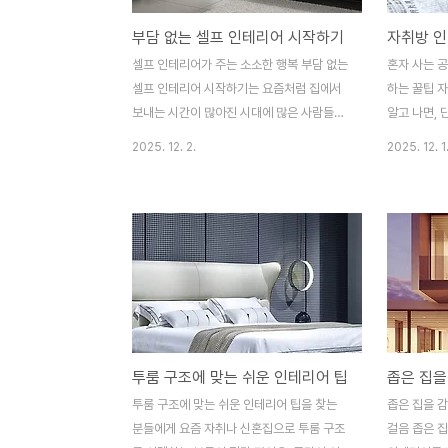
부담 없는 셀프 인테리어 시작하기
자취방 인
셀프 인테리어가 주는 소소한 행복 부담 없는
혼자 사는 공
셀프 인테리어 시작하기는 요즘처럼 집에서
하는 꿀팁 
보내는 시간이 많아진 시대에 많은 사람들의
알고 나면, 
관심사가 되었습니다. 저 역시 처음에는 망설
식처로 변신
2025. 12. 2.
2025. 12. 1
였지만, 소소하게 시작한 셀프 인테리어가 생
저도 처음 
각보다 큰 만족을 줬어요. 누군가는 전문가의
손을 대야 할
손길 없이 가능한 일인가 싶겠지만, 의외로
지로 분위기
간단한 변화만으로도 집안 분위기를 바꿀 수
이 글에서는
있답니다. 특히 큰 비용이나 전문적인 기술
우를 바탕으로
없이도 누구나 쉽게 도전할 수 있다는 점에서
실용적인 방
부담 없는 셀프 인테리어는 훌륭한 취미이자
이지 않고도
자기만의 공간을 만들어가는 멋진 경험이 됩
는 꿀팁들,
니다. 이번 글에서는 셀프 인테리어를 처음
넓어 보이게
투룸 구조에 맞는 쉬운 인테리어 팁
좁은 집을
시작하는 분들을 위해 꼭 필요한 팁과 아이디
은 대부분 
어를 나눠드리려고 해요. 저의 실제 경험을
많기 때문에,
투룸 구조에 맞는 쉬운 인테리어 팁을 찾는
좁은 집을 
바탕으로 소개해 드리니, 부담 없이 따라 해
하지만 가구
분들에게 요즘 자취나 신혼집으로 투룸 구조
걸음 좁은 