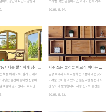
있..
기를 다르게 연출하는 법조..
넘어서, 공간에 나만의 감성과 이
보기'를 찾는 분들이라면, 아마도 현재 거주
넣는 작업이에요. 저도 예전에 원
중인 방의 공간감이 부족하게 느껴지시거나,
9.
2025. 11. 29.
동안 지낸 경험이 있는데요, 처음
이사를 준비하면서 효율적인 인테리어 팁을
 느껴졌지만 조금씩 손을 보기 시
찾고 계신 걸 거예요. 저 역시 첫 자취방이 6
은 변화들이 큰 감동으로 다가왔
평 남짓한 원룸이었기 때문에, 답답함을 줄이
구나 자신만의 스타일을 표현할 수
고 조금이라도 넓어 보이게 만드는 인테리어
번 글에서는 실용적이면서도 감성
에 관심이 많았답니다. 이 글에서는 제가 직
 가능한 노하우를 함께 나눠보려
접 경험해보면서 터득한 인테리어 팁과 더불
을 살리는 소품 선택과 배치좁은
어, 작은 공간을 넓게 보이게 하는 실질적인
소품 하나하나의 역할이 정말 중
꾸미는 방법들을 알려드릴게요. 하나하나 따
는 따뜻한 무드등 하나만으로도 공
라 하시다 보면 공간이 훨씬 더 넓고 쾌적하
책상 위 잡동사니를 깔끔하게 정리하는 습관
자주 쓰는 물건을 빠르게 꺼내는 최적의 위치 선정법
 확 바뀌는 경험을 했어요. 특
게 느껴질 거예요.밝은 색상과 조명을 활용한
노란빛의 조명은 마음까지 차분하
시각적인 확장작은 공간을 넓게 보이게 만드
 책상 위에 노트, 필기구, 케이
일상 속에서 자주 사용하는 소품이 매번 찾기
. 그리고 사진이나 엽서, 손글
는 데 가장 효과적인 방법은 바로 색상과 조
등 다양한 물건이 쌓이면 집중이
어려운 곳에 놓여 있으면 불필요한 동선과 시
은 감성적인 아이템..
명의 조화입니다. 특히 ..
일 효율이 떨어집니다. 하지만 조
간 낭비가 발생합니다. 사용 빈도와 동선을
인 습관을 들이면 복잡해 보이던
고려한 위치 선정만으로도 작업 효율과 생활
3.
2025. 11. 22.
하고 쾌적하게 유지할 수 있습니
만족도가 크게 올라가는데요. 이 글에서는 데
서는 구역 구분, 수납 도구 활용,
스크, 주방, 거실 등 공간별로 자주 쓰는 물건
 케이블 정리, 시각적 단순화 다
을 가장 잘 찾고 정리할 수 있는 위치를 안내