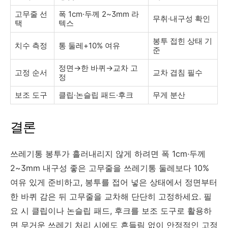
고무줄 선
폭 1cm·두께 2~3mm 라
무취·내구성 확인
택
텍스
봉투 접힌 상태 기
치수 측정
통 둘레+10% 여유
준
정면→한 바퀴→교차 고
고정 순서
교차 겹침 필수
정
보조 도구
클립·논슬립 패드·후크
무게 분산
결론
쓰레기통 봉투가 흘러내리지 않게 하려면 폭 1cm·두께
2~3mm 내구성 좋은 고무줄을 쓰레기통 둘레보다 10%
여유 있게 준비하고, 봉투를 접어 넣은 상태에서 정면부터
한 바퀴 감은 뒤 고무줄을 교차해 단단히 고정하세요. 필
요 시 클립이나 논슬립 패드, 후크를 보조 도구로 활용하
면 무거운 쓰레기 처리 시에도 흔들림 없이 안정적인 고정