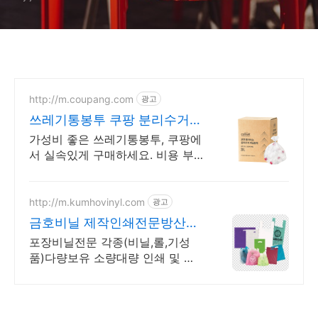
http://m.coupang.com
광고
쓰레기통봉투 쿠팡 분리수거
일반용 다양한 용도
가성비 좋은 쓰레기통봉투, 쿠팡에
서 실속있게 구매하세요. 비용 부
담 없이 대량 구매! 와우회원 캐시
적립으로 더 알뜰하게.
http://m.kumhovinyl.com
광고
금호비닐 제작인쇄전문방산시
장
포장비닐전문 각종(비닐,롤,기성
품)다량보유 소량대량 인쇄 및 제
작가능 포장부자재