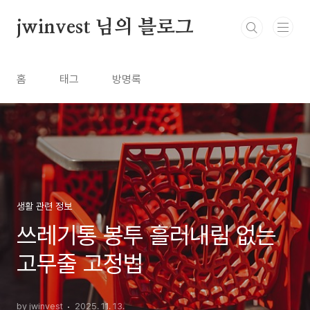
본문 바로가기
jwinvest 님의 블로그
홈
태그
방명록
생활 관련 정보
쓰레기통 봉투 흘러내림 없는
고무줄 고정법
by jwinvest
2025. 11. 13.