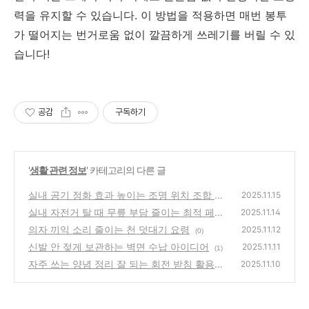
력을 유지할 수 있습니다. 이 방법을 적용하면 매번 봉투
가 떨어지는 번거로움 없이 깔끔하게 쓰레기를 버릴 수 있
습니다!
공감
구독하기
'
생활 관련 정보
' 카테고리의 다른 글
실내 공기 정화 효과 높이는 조명 위치 조합 가
2025.11.15
이드
실내 자전거 탈 때 무릎 부담 줄이는 최적 페달
(0)
2025.11.14
각도
의자 끼익 소리 줄이는 천 덧대기 요령
(0)
2025.11.12
(0)
신발 안 젖게 보관하는 벽면 수납 아이디어
2025.11.11
(1)
자주 쓰는 양념 정리 잘 되는 회전 받침 활용법
2025.11.10
(0)