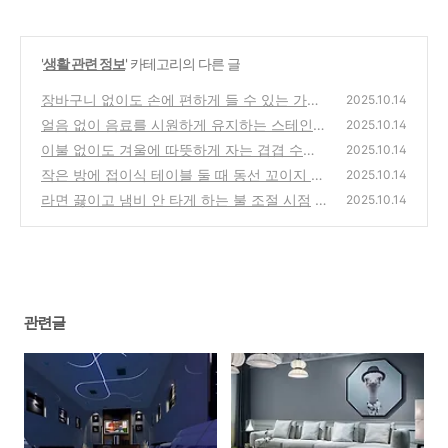
'
생활 관련 정보
' 카테고리의 다른 글
장바구니 없이도 손에 편하게 들 수 있는 가방
2025.10.14
접기 요령
얼음 없이 음료를 시원하게 유지하는 스테인리
(1)
2025.10.14
스 컵 활용법
이불 없이도 겨울에 따뜻하게 자는 겹겹 수면
(1)
2025.10.14
구성
작은 방에 접이식 테이블 둘 때 동선 꼬이지 않
(1)
2025.10.14
게 하는 법
라면 끓이고 냄비 안 타게 하는 불 조절 시점
(1)
2025.10.14
(1)
관련글