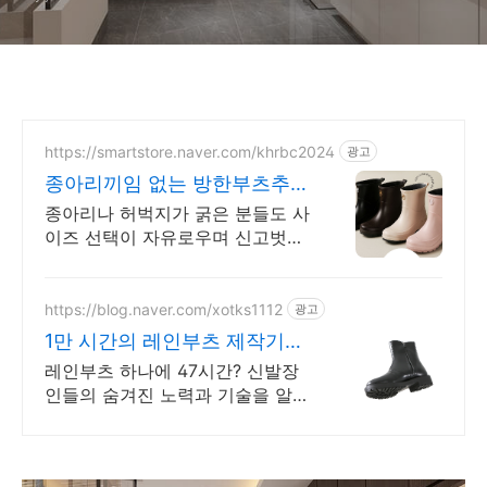
https://smartstore.naver.com/khrbc2024
광고
종아리끼임 없는 방한부츠추천
다양한 연출이 가능한 컬러
종아리나 허벅지가 굵은 분들도 사
이즈 선택이 자유로우며 신고벗기
편한 활동성까지! 30년동안 완성
된 완벽한 노하우와 품격을 느껴보
세요!
https://blog.naver.com/xotks1112
광고
1만 시간의 레인부츠 제작기
40년 제작장인분들의 역작
레인부츠 하나에 47시간? 신발장
인들의 숨겨진 노력과 기술을 알리
고 싶었습니다.