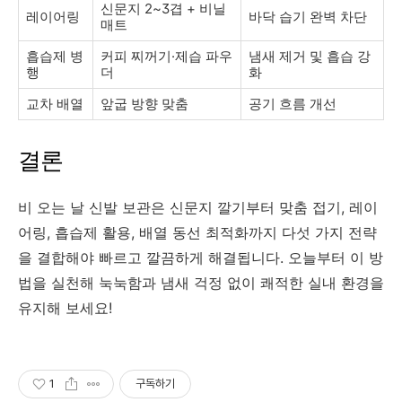
신문지 2~3겹 + 비닐
레이어링
바닥 습기 완벽 차단
매트
흡습제 병
커피 찌꺼기·제습 파우
냄새 제거 및 흡습 강
행
더
화
교차 배열
앞굽 방향 맞춤
공기 흐름 개선
결론
비 오는 날 신발 보관은 신문지 깔기부터 맞춤 접기, 레이
어링, 흡습제 활용, 배열 동선 최적화까지 다섯 가지 전략
을 결합해야 빠르고 깔끔하게 해결됩니다. 오늘부터 이 방
법을 실천해 눅눅함과 냄새 걱정 없이 쾌적한 실내 환경을
유지해 보세요!
1
구독하기