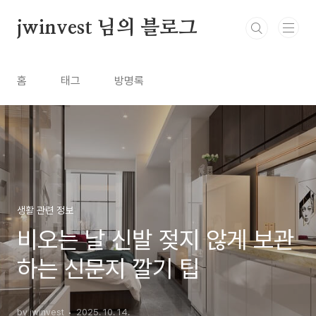
본문 바로가기
jwinvest 님의 블로그
홈
태그
방명록
생활 관련 정보
비오는 날 신발 젖지 않게 보관
하는 신문지 깔기 팁
by jwinvest
2025. 10. 14.