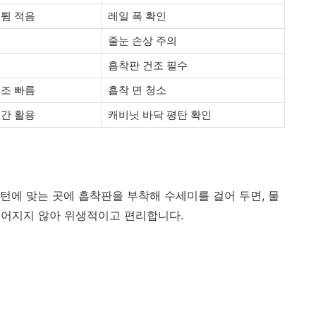
물튐 적음
레일 폭 확인
줄눈 손상 주의
흡착판 건조 필수
건조 빠름
흡착 면 청소
공간 활용
캐비닛 바닥 평탄 확인
패턴에 맞는 곳에 흡착판을 부착해 수세미를 걸어 두면, 물
떨어지지 않아 위생적이고 편리합니다.