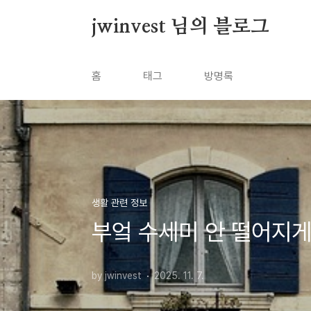
본문 바로가기
jwinvest 님의 블로그
홈
태그
방명록
생활 관련 정보
부엌 수세미 안 떨어지게
by jwinvest
2025. 11. 7.