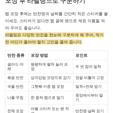
포장 후 라벨링으로 구분하기
랩 포장 후에는 반찬명과 날짜를 간단히 적은 스티커를 붙
이세요. 스티커가 없다면 랩 끝에 펜으로 재료 이름을 적
어 두어도 좋습니다.
라벨링은 다양한 반찬을 한눈에 구분하게 해 주어, 먹기
전 어딘가 풀어야 할지 고민을 줄여 줍니다.
반찬 종류
포장 방법
포인트
샐러드·야
평평하게 펼쳐 눌러 포
두 번 접어 밀착
채
장
볶음 반찬
삼각김밥 모양으로 감기
양끝 비틀어 고정
국물 반찬
그릇째 이중 랩 포장
밀착+전체 덮기
중앙에서부터 말
나물·무침
한 줌씩 랩으로 말기
기
라벨 스티커 또는 펜 작
전체 포장
반찬명·날짜 표기