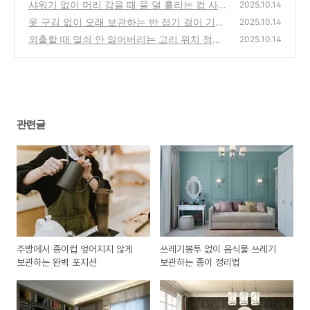
정리법
샤워기 없이 머리 감을 때 물 덜 흘리는 컵 사
(1)
2025.10.14
용 팁
옷 구김 없이 오래 보관하는 반 접기 걸이 기술
(0)
2025.10.14
외출할 때 열쇠 안 잃어버리는 고리 위치 정하
(1)
2025.10.14
기
(1)
관련글
주방에서 종이컵 엎어지지 않게
쓰레기봉투 없이 음식물 쓰레기
보관하는 완벽 포지션
보관하는 종이 정리법