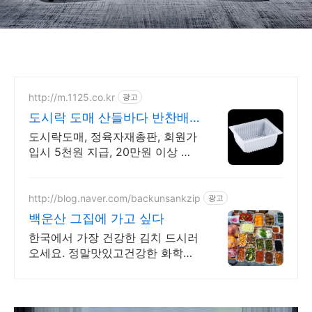
http://m.1125.co.kr
광고
도시락 도매 산들바다 반찬배
달용 용기판매
도시락도매, 정육자재총판, 회원가
입시 5천원 지급, 20만원 이상 무
료배송!
http://blog.naver.com/backunsankzip
광고
백운산 그집에 가고 싶다
한국에서 가장 건강한 김치 드시러
오세요. 정말맛있고건강한 화학조
미료 비사용, 유기농쌀,유기농전통
장으로 조리, 맛있다가 연발되는
건강한 요리