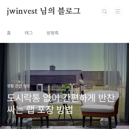
본문 바로가기
jwinvest 님의 블로그
홈
태그
방명록
생활 관련 정보
도시락통 없이 간편하게 반찬
싸는 랩 포장 방법
by jwinvest
2025. 10. 14.